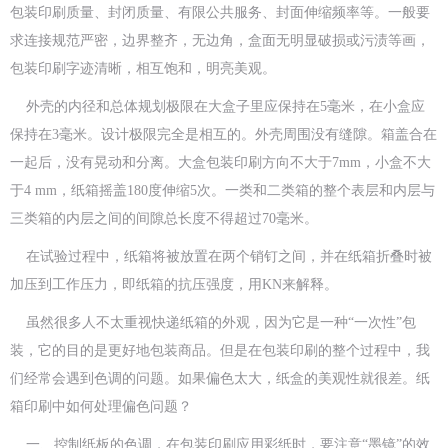
包装印刷质量、封闭质量、有限公共服务、封面伸缩频率等。一般要
求连接规范严密，边界整齐，无边角，盒面无明显破损或污渍等画，
包装印刷字迹清晰，相互饱和，明亮美观。
外壳的内径和总体规划极限在大盒子里应保持在5毫米，在小盒应
保持在3毫米。设计极限完全是相互的。外壳周围没有缝隙。箱盖合在
一起后，没有晃动和分离。大盒包装印刷方向不大于7mm，小盒不大
于4 mm，纸箱摇盖180度伸缩5次。一类和二类箱的整个表层和内层与
三类箱的内层之间的间隙总长度不得超过70毫米。
在试验过程中，纸箱将被放置在两个销钉之间，并在纸箱折叠时被
加压到工作压力，即纸箱的抗压强度，用KN来解释。
虽然很多人不太重视快递纸箱的外观，因为它是一种“一次性”包
装，它的目的是更好地包装商品。但是在包装印刷的整个过程中，我
们经常会遇到色调的问题。如果偏色太大，纸盒的美观性就很差。纸
箱印刷中如何处理偏色问题？
一、控制纸板的色调，在包装印刷应用彩纸时，要注意“墨镜”的效